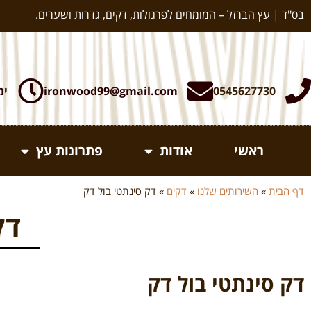
בס"ד | עץ הברזל – המומחים לפרגולות, דקים, גדרות ושערים.
0545627730
ironwood99@gmail.com
ימי א-ה:
ראשי
אודות
פתרונות עץ
דף הבית
»
השירותים שלנו
»
דקים
»
דק סינתטי בול דק
דק
דק סינתטי בול דק