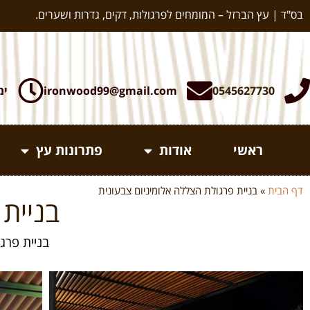
בס"ד | עץ הברזל – המומחים לפרגולות, דקים, גדרות ושערים.
0545627730
ironwood99@gmail.com
ימי א-ה:
ראשי
אודות
פתרונות עץ
דף הבית
»
בניית פרגולת הצללה אלומיניום צבעונית
בניית
בניית פרג