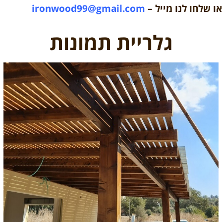
או שלחו לנו מייל –
ironwood99@gmail.com
גלריית תמונות