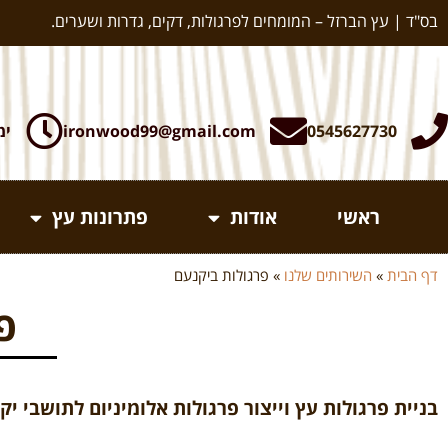
בס"ד | עץ הברזל – המומחים לפרגולות, דקים, גדרות ושערים.
0545627730
ironwood99@gmail.com
ימי א-ה:
ראשי
אודות
פתרונות עץ
דף הבית
»
השירותים שלנו
»
פרגולות ביקנעם
פ
בניית פרגולות עץ וייצור פרגולות אלומיניום לתושבי יק