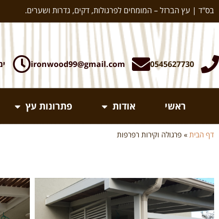
בס"ד | עץ הברזל – המומחים לפרגולות, דקים, גדרות ושערים.
0545627730
ironwood99@gmail.com
ימי א-ה:
ראשי
אודות
פתרונות עץ
דף הבית
»
פרגולה וקירות רפרפות